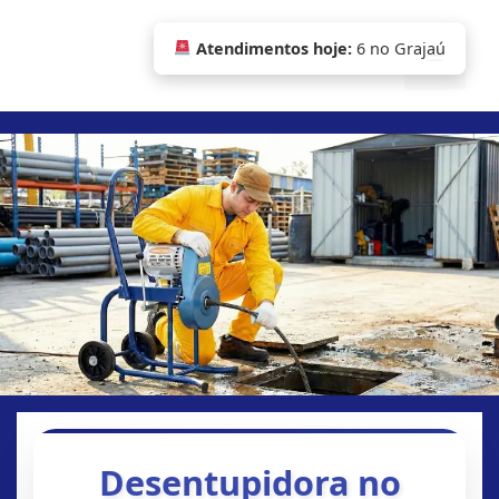
Pular
para
Atendimentos hoje:
6 no Grajaú
Menu
o
conteúdo
Desentupidora no